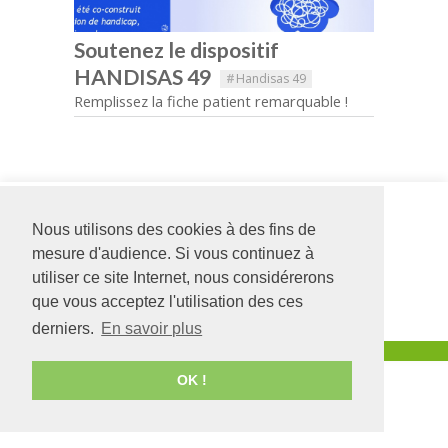
Soutenez le dispositif
HANDISAS 49
#
Handisas 49
Remplissez la fiche patient remarquable !
Siège social
Adapei
126 rue Saint Léonard
Formation
Nous utilisons des cookies à des fins de
-
BP 71857
12 bis rue de
mesure d'audience. Si vous continuez à
49018
Angers
CEDEX
l'Asile Saint-
utiliser ce site Internet, nous considérerons
01
Joseph
02 41 68 98 50
49000
ANGERS
que vous acceptez l'utilisation des ces
www.adapei49.asso.fr
02 41 88 63 27
derniers.
En savoir plus
Création :
Agence de communication Angers
OK !