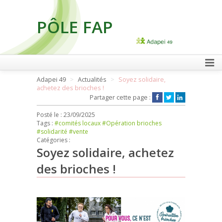
PÔLE FAP
FAIRE UN DON
Adapei 49
Actualités
Soyez solidaire,
achetez des brioches !
Partager cette page :
Posté le :
23/09/2025
Tags :
#comités locaux
#Opération brioches
#solidarité
#vente
Catégories :
Soyez solidaire, achetez
des brioches !