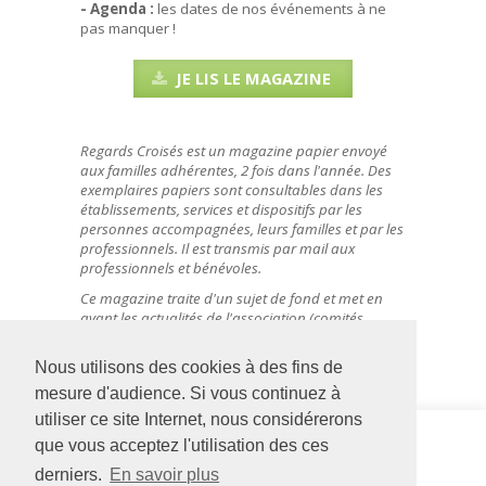
- Agenda :
les dates de nos événements à ne
pas manquer !
JE LIS LE MAGAZINE
Regards Croisés est un magazine papier envoyé
aux familles adhérentes, 2 fois dans l'année. Des
exemplaires papiers sont consultables dans les
établissements, services et dispositifs par les
personnes accompagnées, leurs familles et par les
professionnels. Il est transmis par mail aux
professionnels et bénévoles.
Ce magazine traite d'un sujet de fond et met en
avant les actualités de l'association (comités
locaux, établissements, services...). Il informe
également des prochains événements à venir.
Nous utilisons des cookies à des fins de
mesure d'audience. Si vous continuez à
utiliser ce site Internet, nous considérerons
Siège social
Adapei
que vous acceptez l'utilisation des ces
126 rue Saint Léonard
Formation
derniers.
En savoir plus
-
BP 71857
12 bis rue de