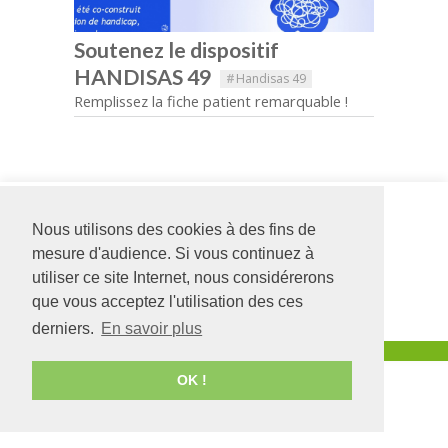
Soutenez le dispositif
HANDISAS 49
#
Handisas 49
Remplissez la fiche patient remarquable !
Siège social
Adapei
126 rue Saint Léonard
Formation
Nous utilisons des cookies à des fins de
-
BP 71857
12 bis rue de
mesure d'audience. Si vous continuez à
49018
Angers
CEDEX
l'Asile Saint-
utiliser ce site Internet, nous considérerons
01
Joseph
02 41 68 98 50
49000
ANGERS
que vous acceptez l'utilisation des ces
www.adapei49.asso.fr
02 41 88 63 27
derniers.
En savoir plus
Création :
Agence de communication Angers
OK !