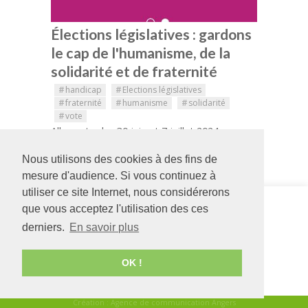
Élections législatives : gardons
le cap de l'humanisme, de la
solidarité et de fraternité
#
handicap
#
Elections législatives
#
fraternité
#
humanisme
#
solidarité
#
vote
Allez voter les 30 juin et 7 juillet 2024
Nous utilisons des cookies à des fins de
mesure d'audience. Si vous continuez à
utiliser ce site Internet, nous considérerons
Siège social
Adapei
que vous acceptez l'utilisation des ces
126 rue Saint Léonard
Formation
derniers.
En savoir plus
-
BP 71857
12 bis rue de
49018
Angers
CEDEX
l'Asile Saint-
01
Joseph
OK !
02 41 68 98 50
49000
ANGERS
www.adapei49.asso.fr
02 41 88 63 27
Création :
Agence de communication Angers