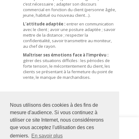
c’est nécessaire ; adapter son discours
commercial en fonction du client (personne âgée,
jeune, habitué ou nouveau client…).
L’attitude adaptée :
entrer en communication
avec le client ; avoir une posture adaptée ; savoir
mettre de la distance ; respecter la
confidentialité, savoir transmettre au moniteur,
au chef de rayon.
Maîtriser ses émotions face à l’imprévu :
gérer des situations difficiles : les périodes de
forte tension, le mécontentement du client, les
clients se présentant à la fermeture du point de
vente, le manque de marchandises.
Nous utilisons des cookies à des fins de
mesure d'audience. Si vous continuez à
utiliser ce site Internet, nous considérerons
Siège social
Adapei
que vous acceptez l'utilisation des ces
126 rue Saint Léonard
Formation
derniers.
En savoir plus
-
BP 71857
12 bis rue de